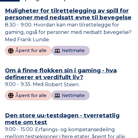
Muligheter for tilrettelegging av spill for
personer med nedsatt evne til bevegelse
8:30
9:00
Hvordan kan man tilrettelegge for
til
gaming, også for personer med nedsatt bevegelse?
Frank Lunde
Åpent for alle
Nettmøte
Om å finne flokken sin i gaming - hva
definerer et verdifullt liv?
9:00
9:35
Robert Steen
til
Åpent for alle
Nettmøte
Den store uu-testdagen - tverretatlig
møte om test
9:00
15:00
Erfarings- og kompetansedeling
til
mellom testseksjoner i flere etater, åpent for alle.