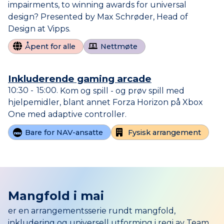
impairments, to winning awards for universal
design? Presented by Max Schrøder, Head of
Design at Vipps.
Åpent for alle
Nettmøte
Inkluderende gaming arcade
10:30
15:00
Kom og spill - og prøv spill med
til
hjelpemidler, blant annet Forza Horizon på Xbox
One med adaptive controller.
Bare for NAV-ansatte
Fysisk arrangement
Mangfold i mai
er en arrangementsserie rundt mangfold,
inkludering og universell utforming i regi av Team