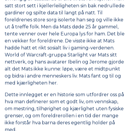
satt stort sett i kjellerleiligheten sin bak nedrullede
gardiner og spilte data til langt på natt. Til
foreldrenes store sorg isolerte han seg og ville ikke
ut å treffe folk. Men da Mats døde 25 år gammel,
tente venner over hele Europa lys for ham. Det ble
en vekker for foreldrene. De visste ikke at Mats
hadde hatt et rikt sosialt liv i gaming-verdenen.
World of Warcraft-gruppa Starlight var Mats sitt
nettverk, og hans avatarer Ibelin og Jerome gjorde
alt det Mats ikke kunne: løpe, være et midtpunkt
og bidra i andre menneskers liv. Mats fant og til og
med kjærligheten her.
Dette innlegget er en historie som utfordrer oss på
hva man definerer som et godt liv, om vennskap,
om mestring, tilhørighet og kjærlighet uten fysiske
grenser, og om foreldrerollen i en tid der mange
ikke forstår hva barna deres egentlig holder på
med.