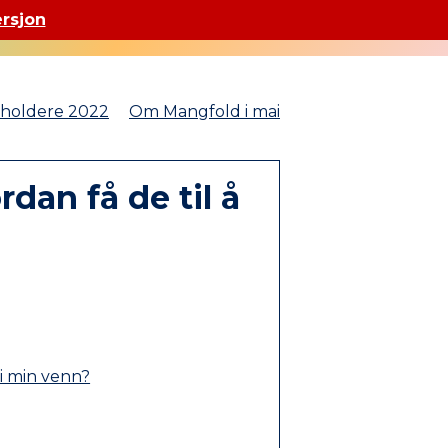
ersjon
sholdere 2022
Om Mangfold i mai
dan få de til å
li min venn?