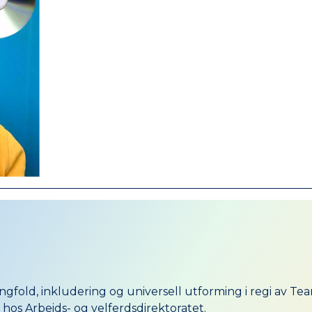
fold, inkludering og universell utforming i regi av Tea
os Arbeids- og velferdsdirektoratet.