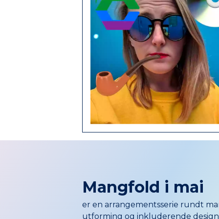
Mangfold i mai
er en arrangementsserie rundt mang
utforming og inkluderende design h