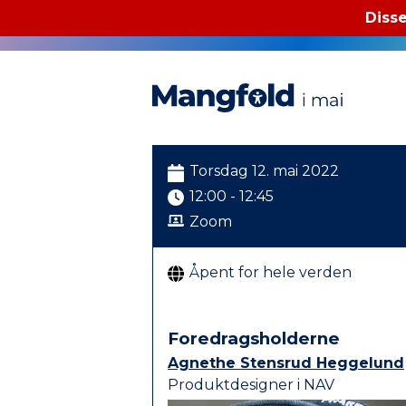
Disse
Mangfold i mai
Torsdag 12. mai 2022
12:00 - 12:45
Zoom
Åpent for hele verden
Foredrags­holderne
Agnethe Stensrud Heggelund
Produktdesigner i NAV