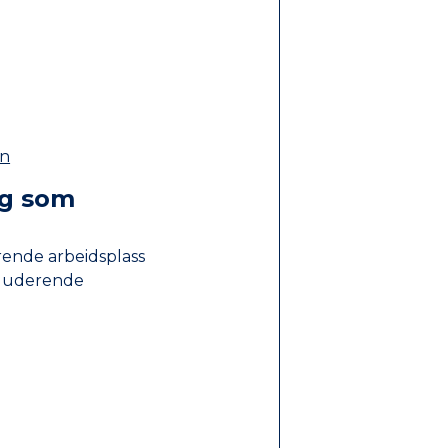
nn
eg som
erende arbeidsplass
kluderende