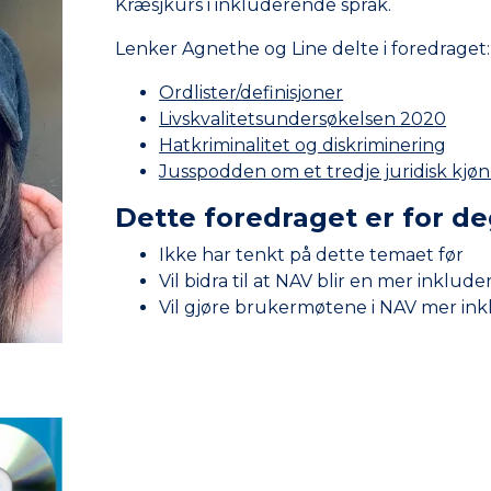
Kræsjkurs i inkluderende språk.
Lenker Agnethe og Line delte i foredraget:
Ordlister/definisjoner
Livskvalitetsundersøkelsen 2020
Hatkriminalitet og diskriminering
Jusspodden om et tredje juridisk kjø
Dette foredraget er for d
Ikke har tenkt på dette temaet før
Vil bidra til at NAV blir en mer inklud
Vil gjøre brukermøtene i NAV mer in