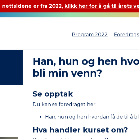
 nettsidene er fra 2022,
klikk her for å gå til årets v
Program 2022
Foredrag
Han, hun og hen hvor
bli min venn?
Se opptak
Du kan se foredraget her:
Han, hun og hen hvordan få de til å b
Hva handler kurset om?