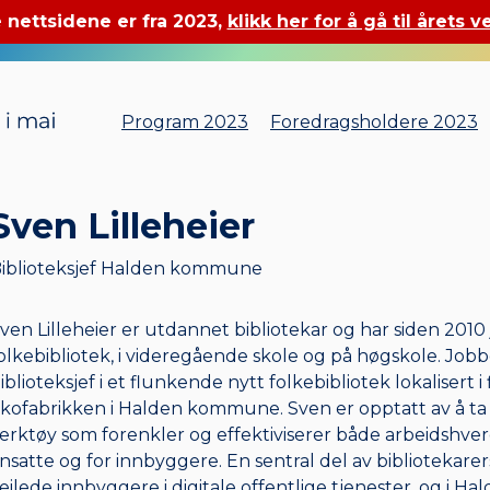
 nettsidene er fra 2023,
klikk her for å gå til årets v
Program 2023
Foredragsholdere 2023
Sven Lilleheier
iblioteksjef Halden kommune
ven Lilleheier er utdannet bibliotekar og har siden 2010 
olkebibliotek, i videregående skole og på høgskole. Jobb
iblioteksjef i et flunkende nytt folkebibliotek lokalisert 
kofabrikken i Halden kommune. Sven er opptatt av å ta i
erktøy som forenkler og effektiviserer både arbeidshve
nsatte og for innbyggere. En sentral del av bibliotekare
eilede innbyggere i digitale offentlige tjenester, og i Ha