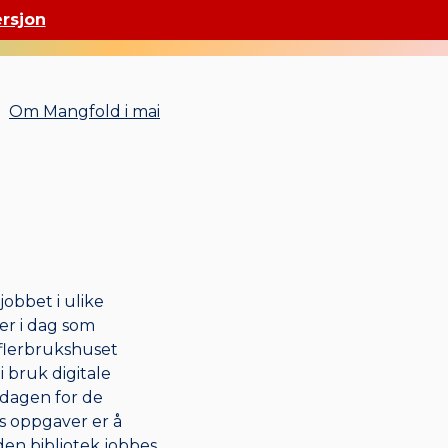
ersjon
Om Mangfold i mai
jobbet i ulike
er i dag som
i flerbrukshuset
 bruk digitale
rdagen for de
rs oppgaver er å
lden bibliotek jobbes