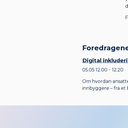
d
F
Foredragen
Digital inkluder
05.05
12:00
12:20
til
Om hvordan ansatte 
innbyggere – fra et 