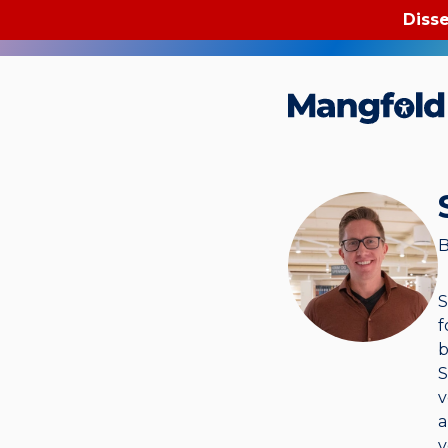
Disse
Mangfold i mai
B
S
f
b
S
v
a
v