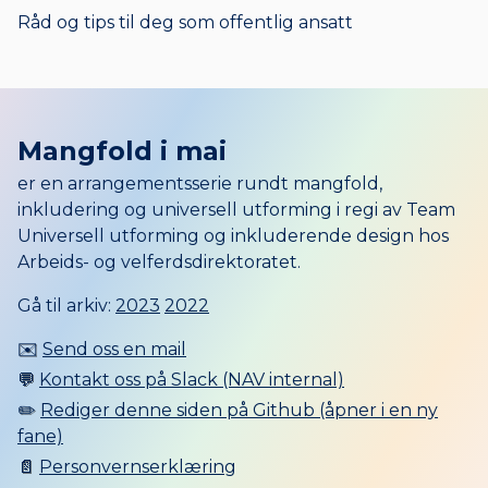
til
Råd og tips til deg som offentlig ansatt
Mangfold i mai
er en arrangementsserie rundt mangfold,
inkludering og universell utforming i regi av Team
Universell utforming og inkluderende design hos
Arbeids- og velferdsdirektoratet.
Gå til arkiv:
2023
2022
✉️
Send oss en mail
💬
Kontakt oss på Slack (NAV internal)
✏️
Rediger denne siden på Github (åpner i en ny
fane)
📄
Personvernserklæring