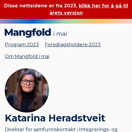
Disse nettsidene er fra 2023,
klikk her for å gå til
årets versjon
Mangfold i mai
Program 2023
Foredragsholdere 2023
Om Mangfold i mai
Katarina Heradstveit
Direktør for samfunnskontakt i Integrerings- og