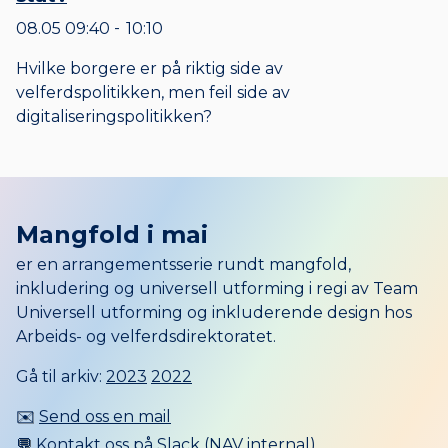
08.05
09:40
10:10
til
Hvilke borgere er på riktig side av
velferdspolitikken, men feil side av
digitaliseringspolitikken?
Mangfold i mai
er en arrangementsserie rundt mangfold,
inkludering og universell utforming i regi av Team
Universell utforming og inkluderende design hos
Arbeids- og velferdsdirektoratet.
Gå til arkiv:
2023
2022
✉️
Send oss en mail
💬
Kontakt oss på Slack (NAV internal)