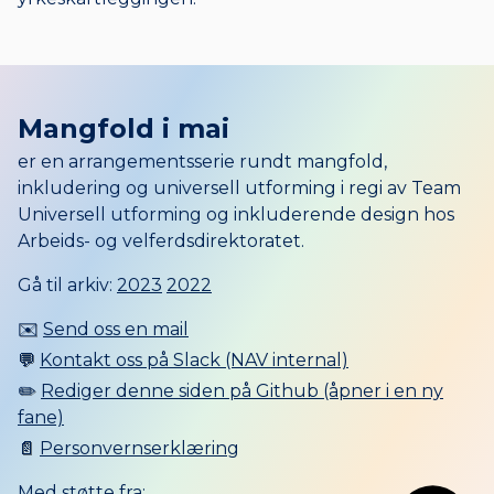
Mangfold i mai
er en arrangementsserie rundt mangfold,
inkludering og universell utforming i regi av Team
Universell utforming og inkluderende design hos
Arbeids- og velferdsdirektoratet.
Gå til arkiv:
2023
2022
✉️
Send oss en mail
💬
Kontakt oss på Slack (NAV internal)
✏️
Rediger denne siden på Github (åpner i en ny
fane)
📄
Personvernserklæring
Med støtte fra: