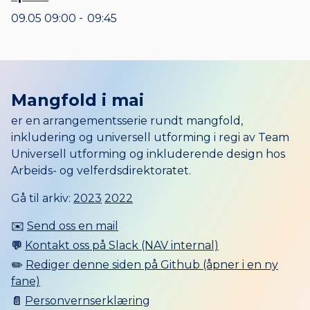
09.05
09:00
09:45
til
Mangfold i mai
er en arrangementsserie rundt mangfold,
inkludering og universell utforming i regi av Team
Universell utforming og inkluderende design hos
Arbeids- og velferdsdirektoratet.
Gå til arkiv:
2023
2022
✉️
Send oss en mail
💬
Kontakt oss på Slack (NAV internal)
✏️
Rediger denne siden på Github (åpner i en ny
fane)
📄
Personvernserklæring