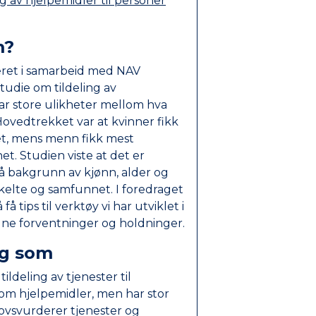
 av hjelpemidler til personer
m?
teret i samarbeid med NAV
tudie om tildeling av
var store ulikheter mellom hva
ovedtrekket var at kvinner fikk
et, mens menn fikk mest
t. Studien viste at det er
på bakgrunn av kjønn, alder og
kelte og samfunnet. I foredraget
å tips til verktøy vi har utviklet i
gne forventninger og holdninger.
eg som
ldeling av tjenester til
om hjelpemidler, men har stor
hovsvurderer tjenester og