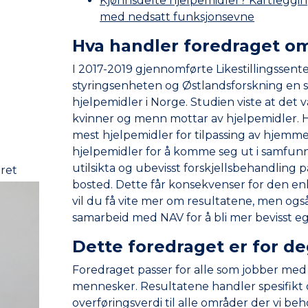
Kjønnsdelte hjelpemidler? Kartlegging
med nedsatt funksjonsevne
Hva handler foredraget o
I 2017-2019 gjennomførte Likestillingssen
styringsenheten og Østlandsforskning en s
hjelpemidler i Norge. Studien viste at det 
kvinner og menn mottar av hjelpemidler. H
mest hjelpemidler for tilpassing av hjemm
hjelpemidler for å komme seg ut i samfunne
utilsikta og ubevisst forskjellsbehandling 
eret
bosted. Dette får konsekvenser for den en
vil du få vite mer om resultatene, men også f
samarbeid med NAV for å bli mer bevisst e
Dette foredraget er for d
Foredraget passer for alle som jobber med ti
mennesker. Resultatene handler spesifikt 
overføringsverdi til alle områder der vi be