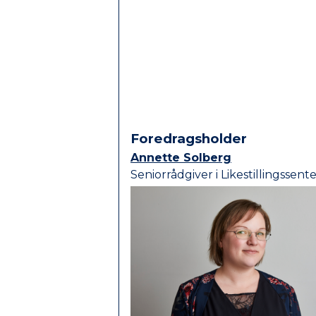
Foredrags­holder
Annette Solberg
Seniorrådgiver i Likestillingssent