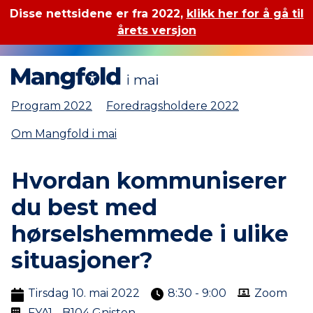
Disse nettsidene er fra 2022,
klikk her for å gå til
årets versjon
Mangfold i mai
Program 2022
Foredragsholdere 2022
Om Mangfold i mai
Hvordan kommuniserer
du best med
hørselshemmede i ulike
situasjoner?
Tirsdag 10. mai 2022
8:30 - 9:00
Zoom
FYA1 - B104 Gnisten